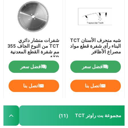
حفر خطوة الأحرار
الغاطسة HSS
شبه منحرف الأسنان TCT
شفرات منشار دائري
البناء رأى شفرة قطع مواد
TCT من النوع الجاف 355
القاطع الحلقي
مصراع الأظافر
مم شفرة القطع المعدنية
ATB
افضل سعر
افضل سعر
منشار ثقب كربيد مقلوب
اتصل بنا
اتصل بنا
رأى هول أربور
مجموعة بت راوتر TCT
(11)