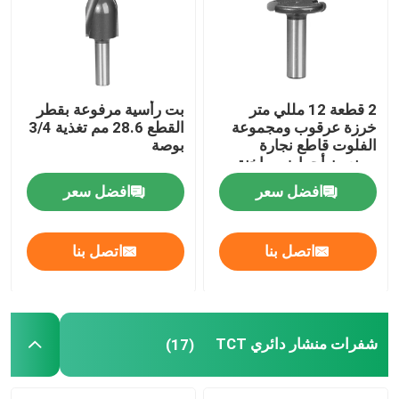
شفرات منشار دائري TCT
مجموعة بت راوتر TCT
2 قطعة 12 مللي متر
بت رأسية مرفوعة بقطر
خرزة عرقوب ومجموعة
القطع 28.6 مم تغذية 3/4
الفلوت قاطع نجارة
بوصة
بت راوتر HSS
يصنعون أحواض ساخنة
افضل سعر
افضل سعر
أدوات إدراج كربيد
اتصل بنا
اتصل بنا
بت نحت باستخدام الحاسب الآلي
قواطع لولبية من الكربيد الصلب
شفرات منشار دائري TCT
(17)
بت الحفر مملة