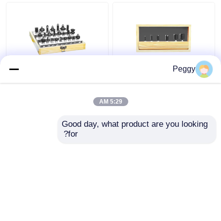
Peggy
مجموعة رؤوس راوتر
مجموعة لقمة راوتر TCT
TCT المستقيمة 6 قطع
الفاخرة 24 قطعة لأعمال
مع أدوات بيتوب 1/4 أو
النجارة
5:29 AM
1/2 عرقوب
افضل سعر
افضل سعر
Good day, what product are you looking 
for?
اتصل بنا
اتصل بنا
عرض المزيد