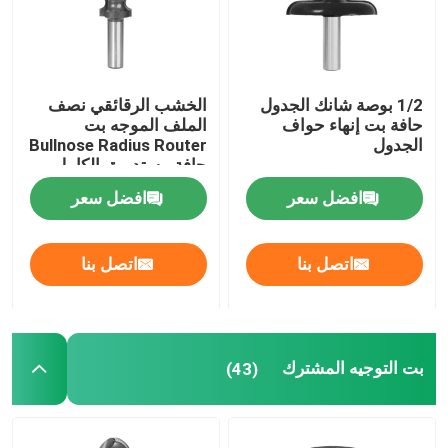
جولة في المعمل
1/2 بوصة شانك الجدول
الخشب الرقائقي نصف
مراقبة الجودة
حافة بت إنهاء حواف
الملف الموجه بت
الجدول
Bullnose Radius Router
حافة مستديرة بالكامل
اتصل بنا
افضل سعر
افضل سعر
اطلب اقتباس
اتصل بنا
اتصل بنا
بت التوجيه المستقيم
بت التوجيه المشترك
(43)
الملف الموجه بت
بت التوجيه المشترك