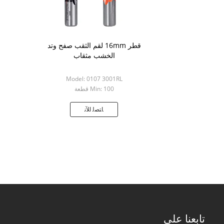
قطر 16mm لقم الثقب صفح وتد
الخشب مثقاب
Model: 0107 3001RL
Min: 100 قطعة
ﺎﺘﺼﻟ ﺍﻶﻧ
تابعنا على