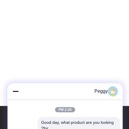
Peggy
2:40 PM
Good day, what product are you looking 
الاقسام
حول نا
for?