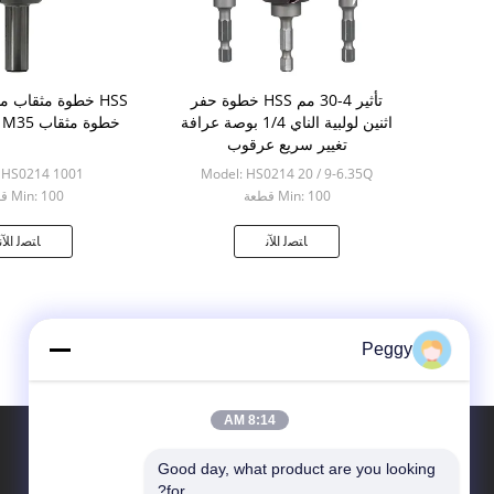
تأثير 4-30 مم HSS خطوة حفر
HSS خطوة مثقاب 
اثنين لولبية الناي 1/4 بوصة عرافة
خطوة مثقاب M2Al M35 المواد
تغيير سريع عرقوب
 HS0214 1001
Model: HS0214 20 / 9-6.35Q
Min: 100 قطعة
Min: 100 قطعة
ﺎﺘﺼﻟ ﺍﻶﻧ
ﺎﺘﺼﻟ ﺍﻶﻧ
Peggy
8:14 AM
Good day, what product are you looking 
الاقسام
حول نا
for?