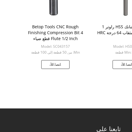
1/4 بوصة شانك HSS راوتر 1
Betop Tools CNC Rough
درجة HRC
Finishing Compression Bit 4
Flute 1/2 Inch قطع ضياء
Model: SC043157
Model: HS
Mi قطعة
Min: من 50 قطعة إلى 100 قطعة
ﺘﺼﻟ ﺍﻶﻧ
ﺎﺘﺼﻟ ﺍﻶﻧ
تابعنا على