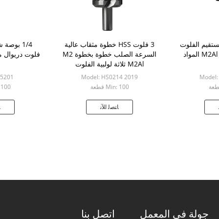
مستقيم الفلوت
3 فلوت HSS خطوة مثقاب عالية
السرعة الصلب خطوة بخطوة M2
فلوت دريوال مثقاب 64 
M2Al ثلاثة لولبية الفلوت
05201
Model: HS0214 2019
Model:
Min: 100 قطعة
n: 100
ﺎﺘﺼﻟ ﺍﻶﻧ
ﺎ
جولة في المعمل
اتصل بنا