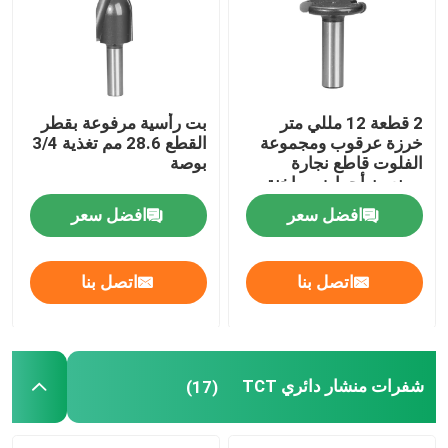
شفرات منشار دائري TCT
مجموعة بت راوتر TCT
2 قطعة 12 مللي متر
بت رأسية مرفوعة بقطر
خرزة عرقوب ومجموعة
القطع 28.6 مم تغذية 3/4
الفلوت قاطع نجارة
بوصة
بت راوتر HSS
يصنعون أحواض ساخنة
افضل سعر
افضل سعر
أدوات إدراج كربيد
اتصل بنا
اتصل بنا
بت نحت باستخدام الحاسب الآلي
قواطع لولبية من الكربيد الصلب
شفرات منشار دائري TCT
(17)
بت الحفر مملة