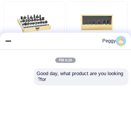
Peggy
مجموعة رؤوس راوتر
مجموعة لقمة راوتر TCT
TCT المستقيمة 6 قطع
الفاخرة 24 قطعة لأعمال
مع أدوات بيتوب 1/4 أو
النجارة
4:26 PM
1/2 عرقوب
افضل سعر
افضل سعر
Good day, what product are you looking 
for?
اتصل بنا
اتصل بنا
عرض المزيد