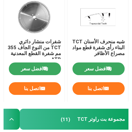
حفر خطوة الأحرار
الغاطسة HSS
شبه منحرف الأسنان TCT
شفرات منشار دائري
البناء رأى شفرة قطع مواد
TCT من النوع الجاف 355
القاطع الحلقي
مصراع الأظافر
مم شفرة القطع المعدنية
ATB
افضل سعر
افضل سعر
منشار ثقب كربيد مقلوب
اتصل بنا
اتصل بنا
رأى هول أربور
مجموعة بت راوتر TCT
(11)