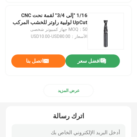
1/16 "إلى 3/4" لقمة نحت CNC
UpCut لولبية راوتر للخشب المركب
MOQ：50 جهاز كمبيوتر شخصى
الأسعار：USD10.00-USD80.00
افضل سعر
اتصل بنا
عرض المزيد
اترك رسالة