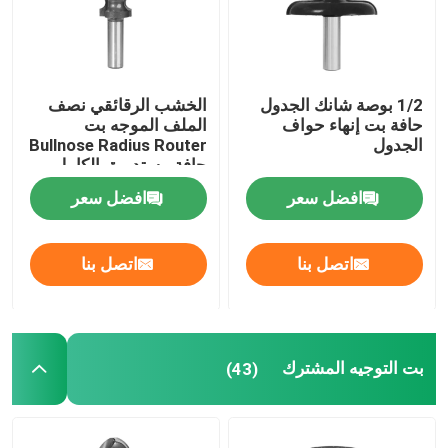
جولة في المعمل
1/2 بوصة شانك الجدول
الخشب الرقائقي نصف
مراقبة الجودة
حافة بت إنهاء حواف
الملف الموجه بت
الجدول
Bullnose Radius Router
حافة مستديرة بالكامل
اتصل بنا
افضل سعر
افضل سعر
اطلب اقتباس
اتصل بنا
اتصل بنا
بت التوجيه المستقيم
بت التوجيه المشترك
(43)
الملف الموجه بت
بت التوجيه المشترك