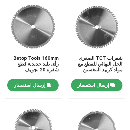
شفرات TCT الصغرى
Betop Tools 160mm
الحل النهائي للقطع مع
رأى بليد حديدية قطع
مواد كربيد التنغستن
شفرة 20 تجويف
إرسال استفسار
إرسال استفسار
الصفحة الرئيسية
منتجات
معلومات عنا