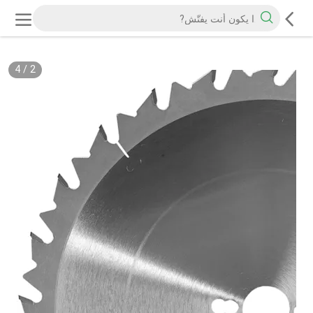
4
/
2