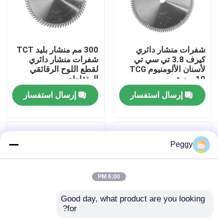
جولة في المعمل
شفرات منشار دائري
300 مم منشار بليد TCT
مراقبة الجودة
كيرف 3.8 تي سي تي
شفرات منشار دائري
لأسنان الألومنيوم TCG
لقطع اللوح الرقائقي
10 بوصة
المتقاطع
اتصل بنا
إرسال استفسار
إرسال استفسار
اطلب اقتباس
Peggy
بت التوجيه المستقيم
6:00 PM
الملف الموجه بت
Good day, what product are you looking 
for?
بت التوجيه المشترك