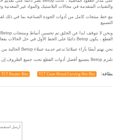
والتقنيات المتقدمة في مجالات البلاستيك والمواد غير المعدنية
التصنيع.
و
القطع ، يكون Betop دائمًا على الخط الأول في حل الحالات بفعالية وكفاءة.نحن خبراء في تخصيص الأدوات وفقًا لاحتياجات العملاء.
نحن نهتم أيضًا بآراء عملائنا.تدعم خدمة عملاء Betop الخالية من الحدود عملائنا بغض النظر عن المنطقة.نعتقد أن رد فعل العملاء هو مفتاح تحسين التصنيع لدينا.
تلتزم Betop بتصنيع أفضل أدوات القطع تحت جميع الظروف.إن منتجات وتقنيات براءات الاختراع لدينا هي أفضل دليل على احترافنا ، وهي أقوى حقيقة يثق بها عملاؤنا.
بطاقة:
 TCT Router Bits
TCT Cove Wood Carving Rits Rits