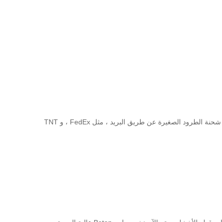
يمكن أن تكون طريقة الشحن مختلفة بناءً على Incoterm.الشحن البحري ، والشحن الجوي ، وشحن السكك الحديدية هي الدعم ، ويمكن تسليم شحنة الطرود الصغيرة عن طريق البريد ، مثل FedEx ، و TNT