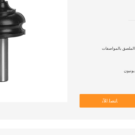
 الملصق بالمواصفات
ﺎﺘﺼﻟ ﺍﻶﻧ