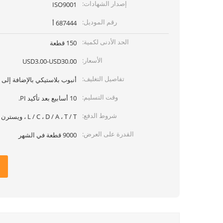
إصدار الشهادات:
ISO9001
رقم الموديل:
687444 أ
الحد الأدنى لكمية:
150 قطعة
الأسعار:
USD3.00-USD30.00
تفاصيل التغليف:
أنبوب بلاستيكي بالإضافة إلى
وقت التسليم:
10 أسابيع بعد تأكيد PI.
شروط الدفع:
L / C ، D / A ، T / T ، ويسترن يونيون
القدرة على العرض:
9000 قطعة في الشهر