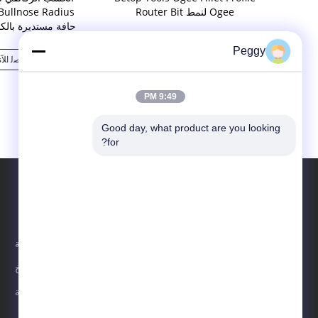
Router Bit لنمط Ogee
Router حافة مستديرة بال
Peggy
ﻧ
ﺎﺘﺼﻟ ﺍﻶﻧ
ﺎﺘﺼﻟ ﺍﻶﻧ
9:49 PM
Good day, what product are you looking 
for?
الاقسام
حول نا
بت التوجيه المستقيم
مقدمة
الملف الموجه بت
تاريخ
بت التوجيه المشترك
خدمة
شفرات منشار دائري TCT
لدينا فريق