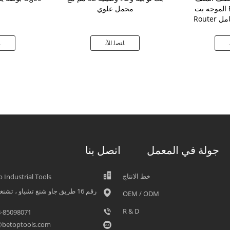
الموجه بت Bullnose Radius
محمل علوي
كامل
ﺎﺘﺼﻟ ﺍﻶﻧ
ﺎ
جولة في المعمل
اتصل بنا
خط الانتاج
 Industrial Tools
رقم 16 طريق جاو شنغ تشياو ، تشنغد
OEM / ODM
R & D
8-85098071
@betoptools.com