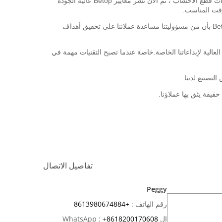
على مدار العقود الماضية ، كانت Betop تصر دائمًا على تقديم حلول أدوات عالية الجودة لعملائنا في جميع أنحاء العالم.بدءًا من الاحتراف في أدوات قطع الأخشاب ، تم الآن نشر معايير Betop عالية الجودة
وقت المناسب.
مع خط منتجات كامل من أدوات الجودة الصناعية بما في ذلك لقم التوجيه ، وشفرات المنشار ، وأدوات CNC ، وأدوات HSS والمزيد ، تشعر Betop بأن من مسؤوليتنا مساعدة عملائنا على تحقيق أهداف
 أبدًا هو متطلبات الجودة العالية لإبداعاتنا الخاصة.خاصة عندما تصبح التقنيات مهمة في
تفاصيل الاتصال
Peggy
رقم الهاتف :
+8613980674884
ال WhatsApp :
8618200170608
+