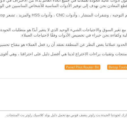
 وقطع المعادن.نحن نهدف إلى توفير الأدوات المناسبة للأشخاص المناسبين في ال
نحن لا نتوقف ابدا عن الخلق.تم تحسين أنماط ومنتجات Betop مع تغير السوق والاحتياجات.الشيء الوحيد الذي لا يتغير
Panel Pilot Router Bit
Betop Tools