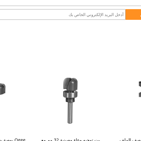
نصف الملف
بت توجيه وعاء وصينية 32 مم مع
1/2 - 1/4 بوصة يغرق راوتر Ogee