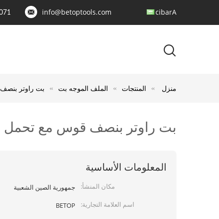
info@betoptools.com
Arabic
071
منزل
المنتجات
الملف الموجه بت
بت راوتر بنصف 
بت راوتر بنصف قوس مع تحمل دل
المعلومات الأساسية
مكان المنشأ:
جمهورية الصين الشعبية
اسم العلامة التجارية:
BETOP