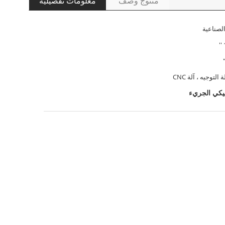
منتوج وصف
معلومات تفصيلية
لصناعية
التوجيه ، آلة CNC
سيكي الجريء