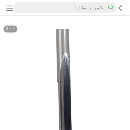
3
/
2