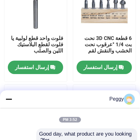
جولة في المعمل
مراقبة الجودة
6 قطعة 3D CNC نحت
فلوت واحد قطع لولبية يا
بت 1/4 "عرقوب نحت
فلوت لقطع البلاستيك
الخشب والنقش لقم
اللين والصلب
اتصل بنا
إرسال استفسار
إرسال استفسار
اطلب اقتباس
بت التوجيه المستقيم
Peggy
الملف الموجه بت
3:52 PM
Good day, what product are you looking 
بت التوجيه المشترك