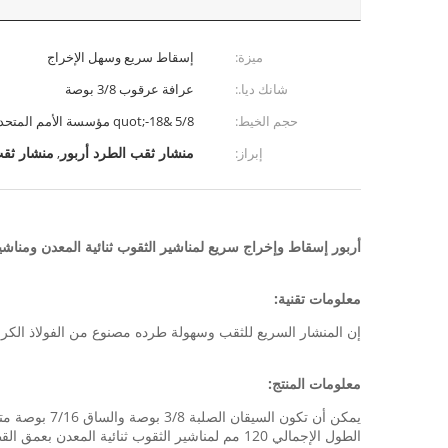
ميزة:
إسقاط سريع وسهل الإخراج
شانك ديا.:
عرافة عرقوب 3/8 بوصة
حجم الخيط:
5/8 &quot;-18 مؤسسة الأمم المتحدة
منشار ثقب الطرد أربور
منشار ثق
إبراز:
,
أربور إسقاط وإخراج سريع لمناشير الثقوب ثنائية المعدن ومناشي
معلومات تقنية:
إن المنشار السريع للثقب وسهولة طرده مصنوع من الفولاذ الكرب
معلومات المنتج:
يمكن أن تكون السيقان الصلبة 3/8 بوصة والساق 7/16 بوصة متاحة لتناسب خراطيش مختلفة.
الطول الإجمالي 120 مم لمناشير الثقوب ثنائية المعدن بعمق القطع 38 مم ، الطول الإجمالي 150 مم لمناشير ثقب كربيد مائلة بعمق القطع 60 مم.