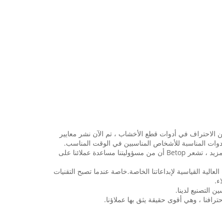
ميع أنحاء العالم.بدءًا من الاحتراف في أدوات قطع الأخشاب ، تم الآن نشر معايير
مع خط المنتجات الكامل لأدوات الجودة الصناعية الاحترافية بما في ذلك بتات التوجيه TCT وشفرات المنشار TCT وأدوات CNC وأدوات HSS والمزيد ، تشعر Betop أن من مسؤوليتنا مساعدة عملائنا على
أبدًا هو متطلبات الجودة العالية القياسية لإبداعاتنا الخاصة.خاصة عندما تصبح التقنيات