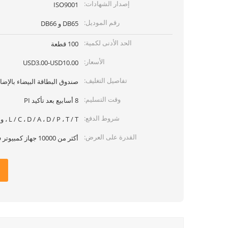
إصدار الشهادات:
ISO9001
رقم الموديل:
DB65 و DB66
الحد الأدنى لكمية:
100 قطعة
الأسعار:
USD3.00-USD10.00
تفاصيل التغليف:
صندوق البطاقة البيضاء بالإض
وقت التسليم:
8 أسابيع بعد تأكيد PI
شروط الدفع:
L / C ، D / A ، D / P ، T / T ، ويسترن يونيون متوفرة
القدرة على العرض:
أكثر من 10000 جهاز كمبيوتر في الشهر