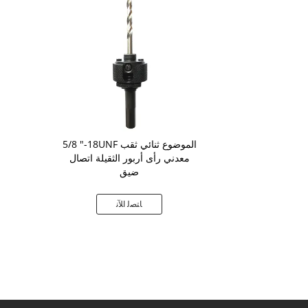
5/8 "-18UNF الموضوع ثنائي ثقب
معدني رأى أربور الثقيلة اتصال
ضيق
ﺎﺘﺼﻟ ﺍﻶﻧ