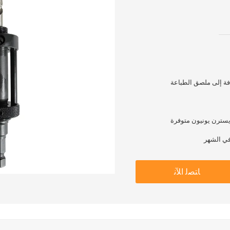
افة إلى ملصق الطباعة
ﺎﺘﺼﻟ ﺍﻶﻧ