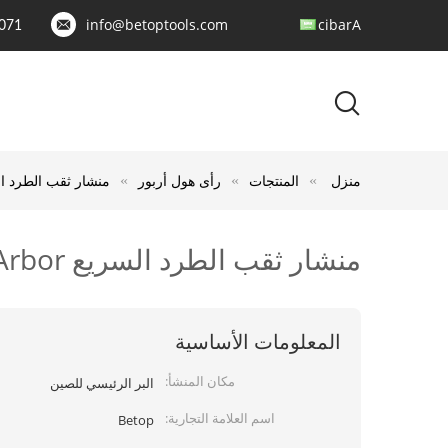
info@betoptools.com
Arabic
071
منزل
المنتجات
رأى هول أربور
منشار ثقب الطرد السريع arbide Tipped Hole Saw Arbor
منشار ثقب الطرد السريع Arbor 150mm OVL Carbide Tipped Hole Saw Arbor
المعلومات الأساسية
مكان المنشأ:
البر الرئيسي للصين
اسم العلامة التجارية:
Betop