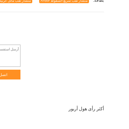
بطاقة:
منشار ثقب سريع السقوط Arbor
منشار ثقب مائل كربيد 150 م
اتصل
أكثر رأى هول أربور