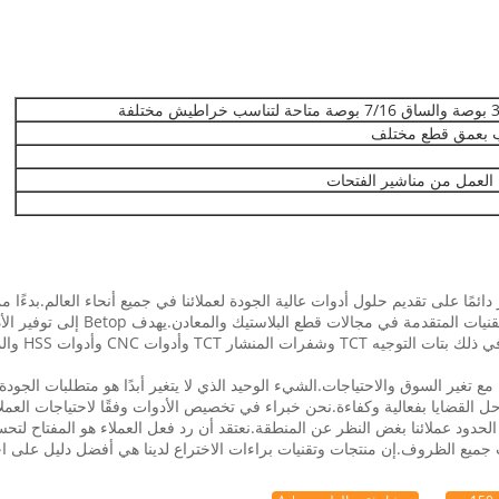
لعمل من مناشير الفتحات
ر العقود الماضية ، كانت Betop Industrial Tools تصر دائمًا على تقديم حلول أدوات عالية الجودة لعملائنا في ج
ونحن لا نتوقف ابدا عن الخلق.تم تحسين أنماط ومنتجات Betop مع تغير السوق والاحتياجات.الشيء الوحيد الذي لا يتغير 