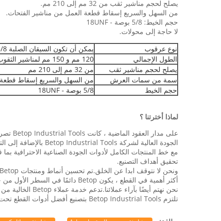
يصلح لحجم مناشير ثقب من 32 مم إلى 210 مم.
من السهل والسريع إسقاط قطعة العمل من مناشير الفتحات.
حجم الخيط: 5/8 بوصة - 18UNF
لا حاجة إلى محولات.
نوع عرقوب
يمكن أن تكون السيقان الصلبة 3/8 بوصة والساق 7/16 بوصة متاحة لتناسب خراطيش مختلفة
الطول الإجمالي
120 مم و 150 مم لمناشير الثقوب بعمق قطع مختلف
يصلح لحجم مناشير ثقب
من 32 مم إلى 210 مم
سمة من سمات العرش
من السهل والسريع إسقاط قطعة ا
حجم الخيط
5/8 بوصة - 18UNF
لماذا أخترتنا ؟
على مدا
الجودة العالية لشركة Betop Industrial Tools بالإضافة إلى التقنيات المتقدمة في مجالات قطع البلاستيك والمعادن.يهدف Betop إلى توفير الأدوات المناسبة للأشخاص المناسبين في الوقت المناسب.
تحقيق أهداف التصنيع.
أكثر أهمية في القطع ، يكون Betop دائمًا في السطر الأول من حل القضايا بفعالية وكفاءة.نحن خبراء في تخصيص الأدوات وفقًا لاحتياجات العملاء.
نحن نهتم أيضًا بآراء عملائنا.تدعم خدمة عملاء Betop الخالية من الحدود عملائنا بغض النظر عن المنطقة.نعتقد أن رد فعل العملاء هو المفتاح لتحسين التصنيع لدينا.
تلتزم Betop Industrial Tools بتصنيع أفضل أدوات القطع تحت جميع الظروف.إن منتجات وتقنيات براءات الاختراع لدينا هي أفضل دليل على احترافنا ، وهي أقوى حقيقة يثق بها عملاؤنا.