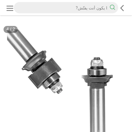
4
/
2