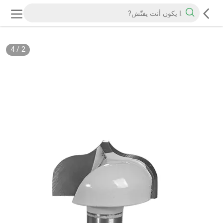
4
/
2