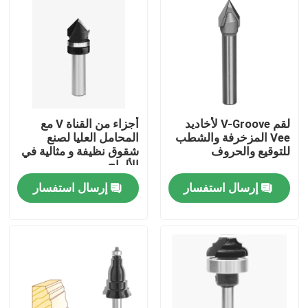
لقم V-Groove لأخاديد
أجزاء من القناة V مع
Vee المزخرفة والشطب
المحامل العليا لصنع
للتوقيع والحروف
شقوق نظيفة و مثالية في
الألواح
إرسال استفسار
إرسال استفسار
الصفحة الرئيسية
منتجات
معلومات عنا