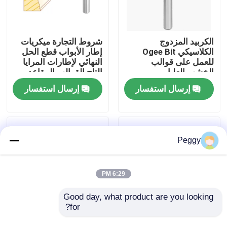
جولة في المعمل
الكربيد المزدوج
شروط التجارة ميكريات
الكلاسيكي Ogee Bit
إطار الأبواب قطع الحل
مراقبة الجودة
للعمل على قوالب
النهائي لإطارات المرايا
الخشب العليا
التاج القوالب المقاعد
السكة الحديدية وأكثر
إرسال استفسار
إرسال استفسار
اتصل بنا
اطلب اقتباس
Peggy
بت التوجيه المستقيم
6:29 PM
الملف الموجه بت
Good day, what product are you looking 
for?
الحجم الإمبراطوري
بتات Ogee كلاسيكية
بت التوجيه المشترك