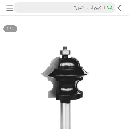
4
/
2