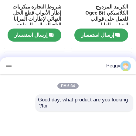
الكربيد المزدوج
شروط التجارة ميكريات
الكلاسيكي Ogee Bit
إطار الأبواب قطع الحل
جولة في المعمل
للعمل على قوالب
النهائي لإطارات المرايا
الخشب العليا
التاج القوالب المقاعد
السكة الحديدية وأكثر
إرسال استفسار
إرسال استفسار
مراقبة الجودة
اتصل بنا
Peggy
اطلب اقتباس
6:34 PM
بت التوجيه المستقيم
Good day, what product are you looking 
for?
الحجم الإمبراطوري
بتات Ogee كلاسيكية
الملف الموجه بت
أجزاء التشكيل المعماري
موسعة لحافة زخرفية أو
لتشكيلات الأثاث وتصفية
غطس في المواد
12 ملم
بت التوجيه المشترك