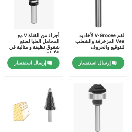
لقم V-Groove لأخاديد
أجزاء من القناة V مع
Vee المزخرفة والشطب
المحامل العليا لصنع
للتوقيع والحروف
شقوق نظيفة و مثالية في
الألواح
إرسال استفسار
إرسال استفسار
الصفحة الرئيسية
منتجات
معلومات عنا