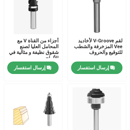
لقم V-Groove لأخاديد
أجزاء من القناة V مع
Vee المزخرفة والشطب
المحامل العليا لصنع
للتوقيع والحروف
شقوق نظيفة و مثالية في
الألواح
إرسال استفسار
إرسال استفسار
الصفحة الرئيسية
منتجات
معلومات عنا