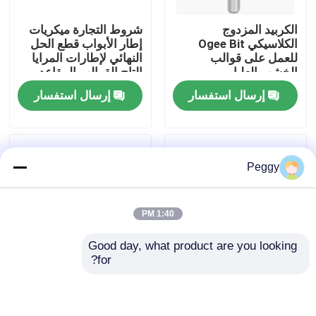
الكربيد المزدوج
شروط التجارة ميكريات
جولة في المعمل
الكلاسيكي Ogee Bit
إطار الأبواب قطع الحل
للعمل على قوالب
النهائي لإطارات المرايا
الخشب العليا
التاج القوالب المقاعد
مراقبة الجودة
السكة الحديدية وأكثر
إرسال استفسار
إرسال استفسار
اتصل بنا
Peggy
اطلب اقتباس
1:40 PM
بت التوجيه المستقيم
Good day, what product are you looking 
for?
الملف الموجه بت
الحجم الإمبراطوري
بتات Ogee كلاسيكية
أجزاء التشكيل المعماري
موسعة لحافة زخرفية أو
لتشكيلات الأثاث وتصفية
غطس في المواد
بت التوجيه المشترك