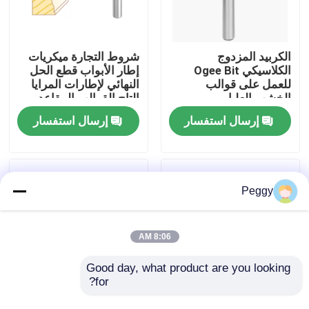
جولة في المعمل
الكربيد المزدوج
شروط التجارة ميكريات
الكلاسيكي Ogee Bit
إطار الأبواب قطع الحل
مراقبة الجودة
للعمل على قوالب
النهائي لإطارات المرايا
الخشب العليا
التاج القوالب المقاعد
السكة الحديدية وأكثر
إرسال استفسار
إرسال استفسار
اتصل بنا
اطلب اقتباس
Peggy
بت التوجيه المستقيم
8:06 AM
الملف الموجه بت
Good day, what product are you looking 
for?
الحجم الإمبراطوري
بتات Ogee كلاسيكية
بت التوجيه المشترك