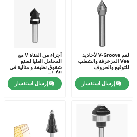
لقم V-Groove لأخاديد
أجزاء من القناة V مع
Vee المزخرفة والشطب
المحامل العليا لصنع
للتوقيع والحروف
شقوق نظيفة و مثالية في
الألواح
إرسال استفسار
إرسال استفسار
الصفحة الرئيسية
منتجات
معلومات عنا