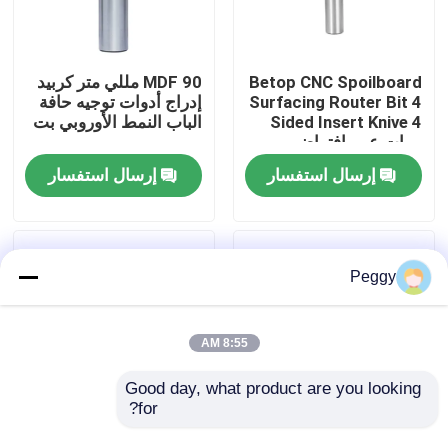
جولة في المعمل
Betop CNC Spoilboard
MDF 90 مللي متر كربيد
Surfacing Router Bit 4
إدراج أدوات توجيه حافة
مراقبة الجودة
Sided Insert Knive 4
الباب النمط الأوروبي بت
مرات عمر افتراضي
إرسال استفسار
إرسال استفسار
اتصل بنا
اطلب اقتباس
Peggy
بت التوجيه المستقيم
8:55 AM
الملف الموجه بت
Good day, what product are you looking 
for?
متعدد الشخصية إدراج
الثور الأنف كربيد
بت التوجيه المشترك