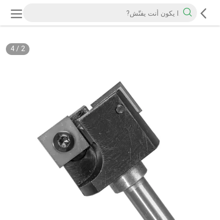
4
/
2