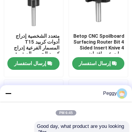
جولة في المعمل
مراقبة الجودة
Betop CNC Spoilboard
متعدد الشخصية إدراج
Surfacing Router Bit 4
أدوات كربيد T15
Sided Insert Knive 4
المسمار الفرعية إدراج
مرات عمر افتراضي
كربيد الحبوب الصغيرة
اتصل بنا
إرسال استفسار
إرسال استفسار
اطلب اقتباس
بت التوجيه المستقيم
Peggy
الملف الموجه بت
6:45 PM
Good day, what product are you looking 
بت التوجيه المشترك