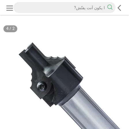
4
/
2