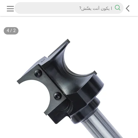
4
/
2