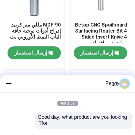
جولة في المعمل
Betop CNC Spoilboard
MDF 90 مللي متر كربيد
Surfacing Router Bit 4
إدراج أدوات توجيه حافة
مراقبة الجودة
Sided Insert Knive 4
الباب النمط الأوروبي بت
مرات عمر افتراضي
إرسال استفسار
إرسال استفسار
اتصل بنا
اطلب اقتباس
Peggy
بت التوجيه المستقيم
3:57 AM
الملف الموجه بت
Good day, what product are you looking 
for?
متعدد الشخصية إدراج
أسود إدراج كربيد
بت التوجيه المشترك