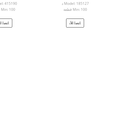
Model: 185127 د
del: 415190
Min: 100 قطعة
Min: 100 قطعة
ﺎﺘﺼﻟ ﺍﻶﻧ
ﺎﺘﺼﻟ ﺍﻶ