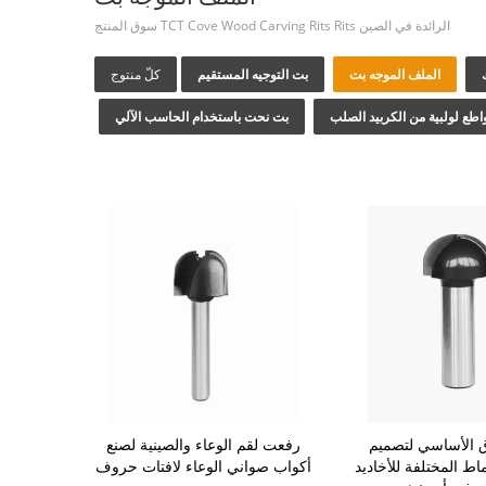
الرائدة في الصين TCT Cove Wood Carving Rits Rits سوق المنتج
الملف الموجه بت
بت التوجيه المستقيم
كلّ منتوج
اطع لولبية من الكربيد الصلب
بت نحت باستخدام الحاسب الآلي
ق الأساسي لتصميم
رفعت لقم الوعاء والصينية لصنع
ماط المختلفة للأخاديد
أكواب صواني الوعاء لافتات حروف