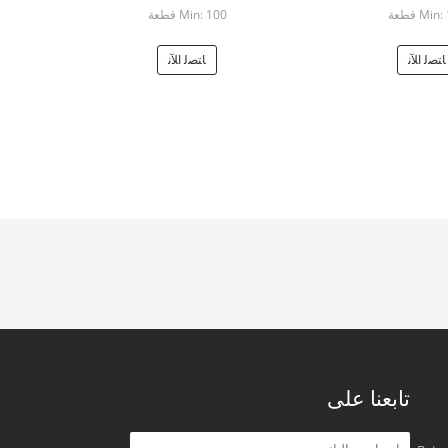
Mi قطعة
Min: 100 قطعة
ﺎﺘﺼﻟ ﺍﻶﻧ
ﺎﺘﺼﻟ ﺍﻶﻧ
تابعنا على