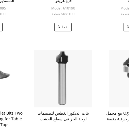
قاع عريض
المستدي
0095
Model: 610190
Mode
Min: 100 قطعة
n: 100
ﻧ
ﺎﺘﺼﻟ ﺍﻶﻧ
لوحة كلاسيكية Ogee مع محمل
بتات الديكور الغطس لتصميمات
let Bits Two
خرفية دقيقة
لوحة الحز في سطح الخشب
ng for Table
 Tops