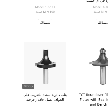
رة في أي خشب
Model: 190111
Model: 40
Mi قطعة
Min: 100 قطعة
ﺎﺘﺼﻟ ﺍﻶﻧ
ﺎﺘﺼﻟ ﺍﻶﻧ
TCT Roundover Fil
بتات دائرية ممتدة للتقريب على
Flutes with Beari
الحواف لعمل حافة زخرفية
and Bench