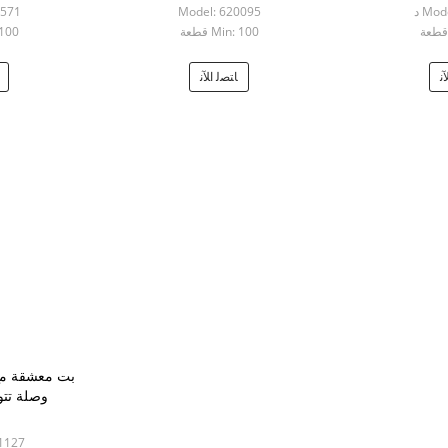
Mo د
Model: 620095
7571
Min: 100 قطعة
n: 100
ﻧ
ﺎﺘﺼﻟ ﺍﻶﻧ
بت معشقة مع
وصلة تتو
01127