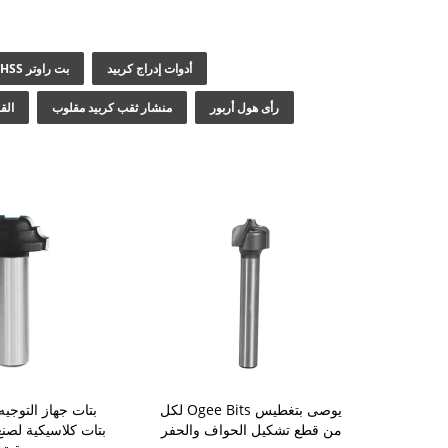
أدوات إدراج كربيد
بت راوتر HSS
رأى هول أربور
منشار ثقب كربيد مقلوب
الق
يوصى بتغطيس Ogee Bits لكل
من قطع تشكيل الحواف والحفر
بتات كلاسيكية لصن