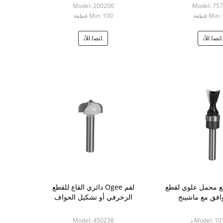
Model: 200200
Model: 75
Mi قطعة
Min: 100 قطعة
ﺎﺘﺼﻟ ﺍﻶﻧ
ﺎﺘﺼﻟ ﺍﻶﻧ
 محمل علوي لقطع
لقم Ogee دائري القاع للقطع
افق مع ماشينج
الزخرفي أو تشكيل الحواف
Model: 1 د
Model: 450238