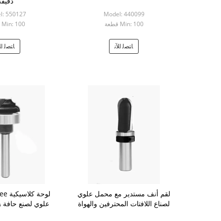
دقيقة
l: 550127
Model: 440099
Min: 100 قطعة
Min: 100 قطعة
ﺎﺘﺼﻟ ﺍﻶﻧ
ﺎﺘﺼﻟ ﺍﻶ
لقم أنف مستدير مع محمل علوي
لصناع اللافتات المحترفين والهواة
علوي لصنع حافة ز