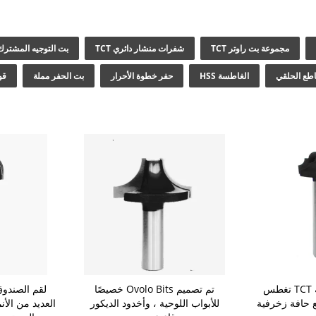
مجموعة بت راوتر TCT
شفرات منشار دائري TCT
بت التوجيه المشترك
اطع الحلقي
الغاطسة HSS
حفر خطوة الأحرار
بت الحفر مملة
قو
بتات جهاز التوجيه TCT تغطس
تم تصميم Ovolo Bits خصيصًا
لقم الصندو
ع حافة زخرفية
للأبواب اللوحية ، وأخدود الديكور
العديد من الأن