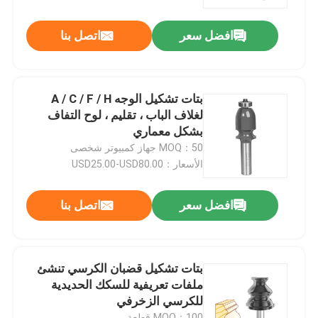
افضل سعر
اتصل بنا
جولة في المعمل
مراقبة الجودة
بتات تشكيل الوجه A / C / F / H
لغلاف الباب ، تقليم ، لوح التفاف
اتصل بنا
بشكل معماري
MOQ：50 جهاز كمبيوتر شخصى
الأسعار：USD25.00-USD80.00
اطلب اقتباس
افضل سعر
اتصل بنا
بت التوجيه المستقيم
الملف الموجه بت
بتات تشكيل قضبان الكرسي تنشئ
ملفات تعريفية للسكك الحديدية
للكرسي الزخرفي
بت التوجيه المشترك
MOQ：100 قطعة