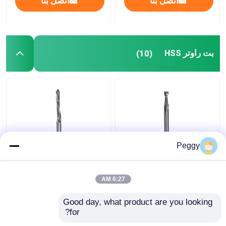
اتصل بنا
اتصل بنا
بت راوتر HSS
(10)
Peggy
بيتوب تولز HSS Router
TiN 1/2 "رؤوس راوتر
Bit 5mm Upcut Spiral
فولاذية عالية السرعة
Betop Tools HSS Door
Router Bit M2 High
6:27 AM
Speed ​​Steel
Lite القواطع
افضل سعر
افضل سعر
Good day, what product are you looking 
for?