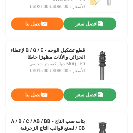
الأسعار：USD21.00-USD80.00
شفرات منشار دائري TCT
افضل سعر
اتصل بنا
مجموعة بت راوتر TCT
قطع تشكيل الوجه - B / G / E لإعطاء
بت راوتر HSS
الخزائن والأثاث مظهرًا خاصًا
MOQ：50 جهاز كمبيوتر شخصى
الأسعار：USD15.00-USD80.00
أدوات إدراج كربيد
بت نحت باستخدام الحاسب الآلي
افضل سعر
اتصل بنا
قواطع لولبية من الكربيد الصلب
بتات صب التاج - A / B / C / AB / BB
/ CB لصنع قوالب التاج الزخرفية
بت الحفر مملة