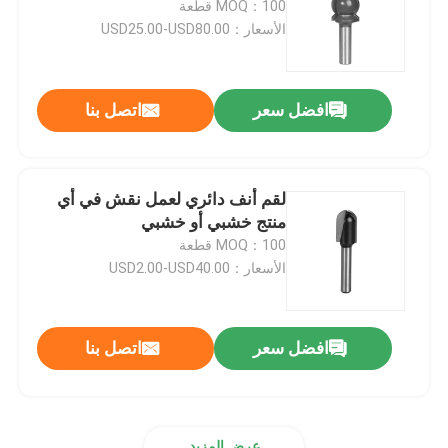
MOQ：100 قطعة
الأسعار：USD25.00-USD80.00
حفر خطوة الأحرار
افضل سعر
اتصل بنا
الغاطسة HSS
القاطع الحلقي
لقم أنف دائري لعمل نقش في أي
منتج خشبي أو خشبي
منشار ثقب كربيد مقلوب
MOQ：100 قطعة
الأسعار：USD2.00-USD40.00
رأى هول أربور
افضل سعر
اتصل بنا
عرض المزيد